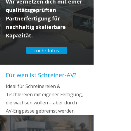
Wir vernetzen dich mit einer
qualitätsgeprüften
Partnerfertigung für
nachhaltig skalierbare
Kapazität.
mehr Infos
Für wen ist Schreiner-AV?
Ideal für Schreinereien &
Tischlereien mit eigener Fertigung,
die wachsen wollen –
aber durch
AV‑Engpässe gebremst werden.