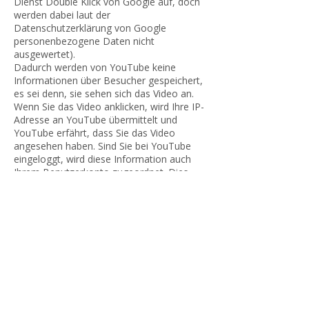
Dienst Double Klick von Google auf, doch
werden dabei laut der
Datenschutzerklärung von Google
personenbezogene Daten nicht
ausgewertet).
Dadurch werden von YouTube keine
Informationen über Besucher gespeichert,
es sei denn, sie sehen sich das Video an.
Wenn Sie das Video anklicken, wird Ihre IP-
Adresse an YouTube übermittelt und
YouTube erfährt, dass Sie das Video
angesehen haben. Sind Sie bei YouTube
eingeloggt, wird diese Information auch
Ihrem Benutzerkonto zugeordnet. Dies
können Sie verhindern, indem Sie sich vor
dem Aufrufen des Videos bei YouTube
ausloggen.
8. Scriptbibliotheken
Um Webseiteninhalte browserübergreifend
ansprechend darzustellen, verwenden wir
Scriptbibliotheken und Schriftbibliotheken